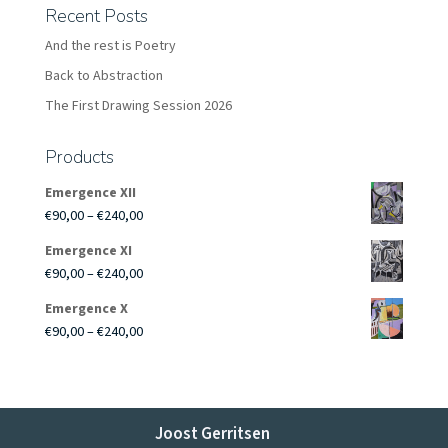
Recent Posts
And the rest is Poetry
Back to Abstraction
The First Drawing Session 2026
Products
Emergence XII
Price
€
90,00
–
€
240,00
range:
Emergence XI
€90,00
Price
€
90,00
–
€
240,00
through
range:
€240,00
Emergence X
€90,00
Price
€
90,00
–
€
240,00
through
range:
€240,00
€90,00
through
€240,00
Joost Gerritsen